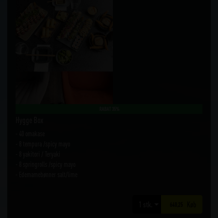
RABAT 35%
Hygge Box
- 40 omakase
- 8 tempura /spicy mayo
- 8 yakitori / Teryaki
- 8 springrolls /spicy mayo
- Edemamebønner salt/lime
Køb
640,25