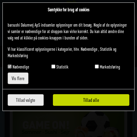
Samtykke for brug af cookies
Vælg leveringsmetode
barsushi Dalumvej ApS indsamler oplysninger om dit besøg. Nogle af de oplysninger
AFHENTNING
vi samler er nødvendige for at shoppen kan virke korrekt. Du kan altid ændre dine
valg ved at klikke på cookies-knappen i bunden af siden.
LEVERING
Vi har klassificeret oplysningerne i kategorier, hhv. Nødvendige , Statistik og
menu
delivery_dining
watch_later
shopping_basket
Markedsføring
MENU
SNAREST (16:15)
DKK 0,00
Nødvendige
Statistik
Markedsføring
Vis flere
Special offer
Tillad valgte
Tillad alle