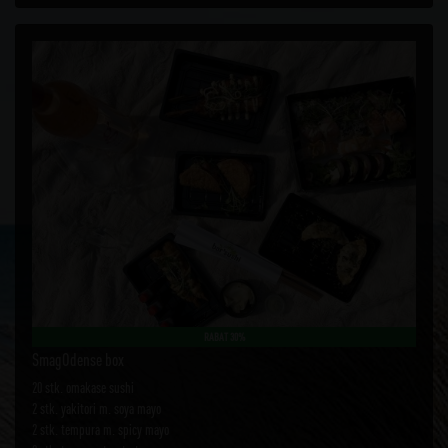
RABAT 30%
SmagOdense box
20 stk. omakase sushi
2 stk. yakitori m. soya mayo
2 stk. tempura m. spicy mayo