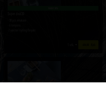
RABAT 30%
Super deal30
- 30 pcs omakase
- 6 tempura
-2 yakitori kylling/Teryaki
Køb
406,00