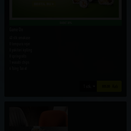
RABAT 30%
Game On
40 stk omakase
8 tempura rejer
8 yakitori kylling
8 springrolls
1 wasabi chips
6 Tsing Tao øl
Køb
805,00