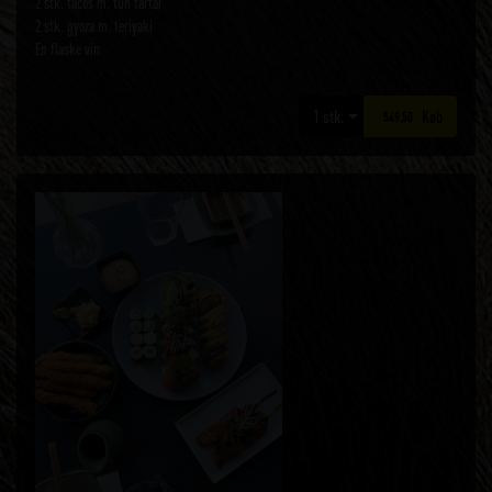
2 stk. tacos m. tun tartar
2 stk. gyoza m. teriyaki
En flaske vin
Køb
549,50